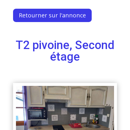
Retourner sur l'annonce
T2 pivoine, Second
étage