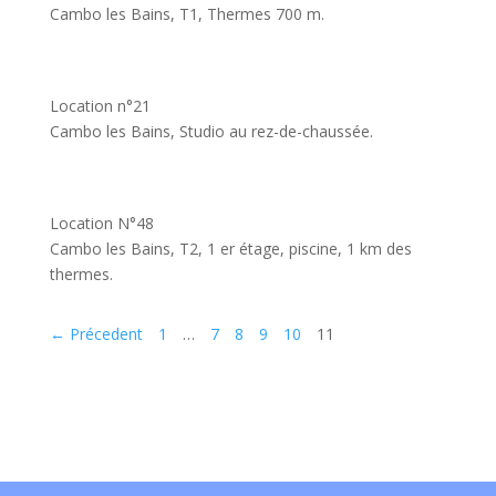
Cambo les Bains, T1, Thermes 700 m.
Location n°21
Cambo les Bains, Studio au rez-de-chaussée.
Location N°48
Cambo les Bains, T2, 1 er étage, piscine, 1 km des
thermes.
← Précedent
1
…
7
8
9
10
11