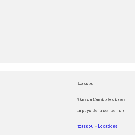
Itxassou
4 km de Cambo les bains
Le pays de la cerise noir
Itxassou
–
Locations