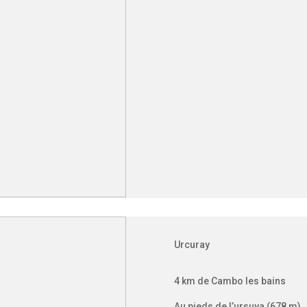
Urcuray
4 km de Cambo les bains
Au pieds de l’ursuya (678 m)