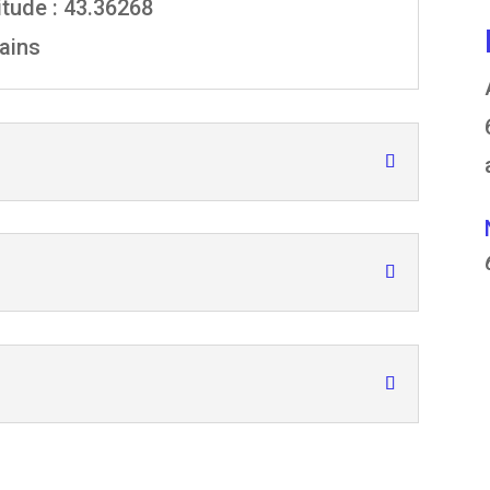
itude : 43.36268
Bains