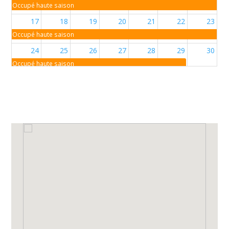
Occupé haute saison
17
18
19
20
21
22
23
Occupé haute saison
24
25
26
27
28
29
30
Occupé haute saison
31
1
2
3
4
5
6
Occupé haute saison
Occupé moyenne saison