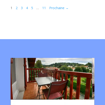
1
2
3
4
5
…
11
Prochaine →